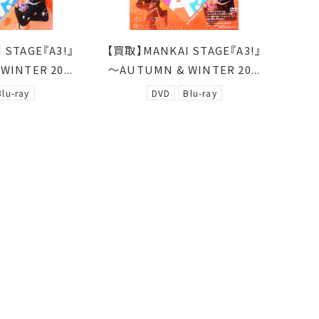
 STAGE『A3!』
【買取】MANKAI STAGE『A3!』
INTER 20...
～AUTUMN & WINTER 20...
Blu-ray
DVD
Blu-ray